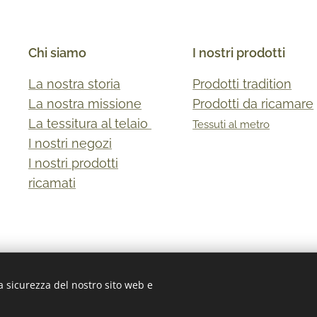
Chi siamo
I nostri prodotti
La nostra storia
Prodotti tradition
La nostra missione
Prodotti da ricamare
La tessitura al telaio
Tessuti al metro
I nostri negozi
I nostri prodotti
ricamati
ecce) - P. IVA 04941470751
a sicurezza del nostro sito web e
Cookies