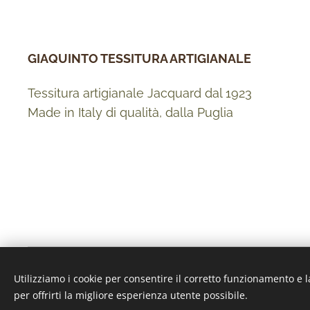
GIAQUINTO TESSITURA ARTIGIANALE
Tessitura artigianale Jacquard dal 1923
Made in Italy di qualità, dalla Puglia
© 2021 Giaquinto Tessitura Artigianale - Gagliano del Capo (L
Utilizziamo i cookie per consentire il corretto funzionamento e l
Termini e condizioni
-
Informativa sulla privacy
per offrirti la migliore esperienza utente possibile.
Sito web e shop online creato con
Webnode