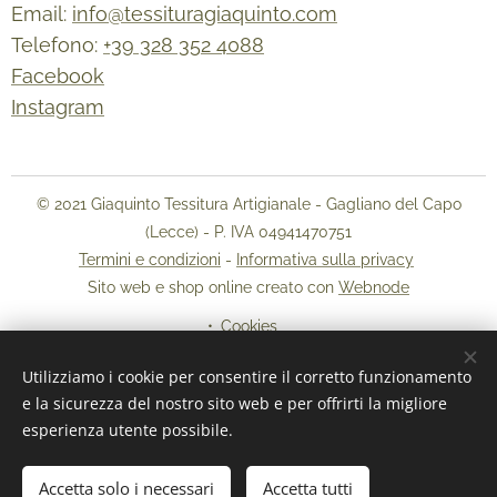
Email:
info@tessituragiaquinto.com
Telefono:
+39 328 352 4088
Facebook
Instagram
© 2021 Giaquinto Tessitura Artigianale - Gagliano del Capo
(Lecce) - P. IVA 04941470751
Termini e condizioni
-
Informativa sulla privacy
Sito web e shop online creato con
Webnode
Cookies
Utilizziamo i cookie per consentire il corretto funzionamento
Lingue
e la sicurezza del nostro sito web e per offrirti la migliore
Italiano
English
esperienza utente possibile.
Aggiungi al carrello
Accetta solo i necessari
Accetta tutti