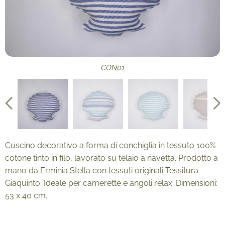
CON02
CON03
CON04
CON05
CON01
Cuscino decorativo a forma di conchiglia in tessuto 100%
cotone tinto in filo, lavorato su telaio a navetta. Prodotto a
mano da Erminia Stella con tessuti originali Tessitura
Giaquinto. Ideale per camerette e angoli relax. Dimensioni:
53 x 40 cm.