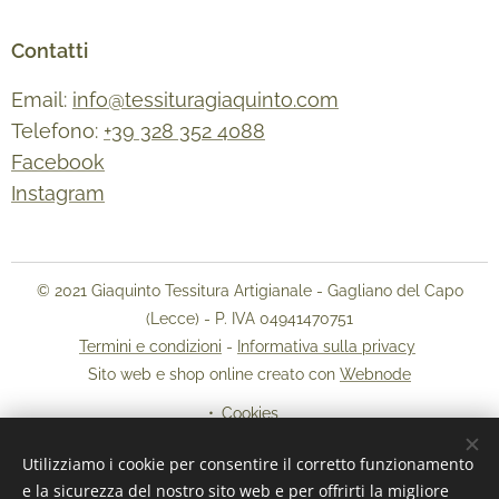
Contatti
Email:
info@tessituragiaquinto.com
Telefono:
+39 328 352 4088
Facebook
Instagram
© 2021 Giaquinto Tessitura Artigianale - Gagliano del Capo
(Lecce) - P. IVA 04941470751
Termini e condizioni
-
Informativa sulla privacy
Sito web e shop online creato con
Webnode
Cookies
Utilizziamo i cookie per consentire il corretto funzionamento
Lingue
e la sicurezza del nostro sito web e per offrirti la migliore
Italiano
English