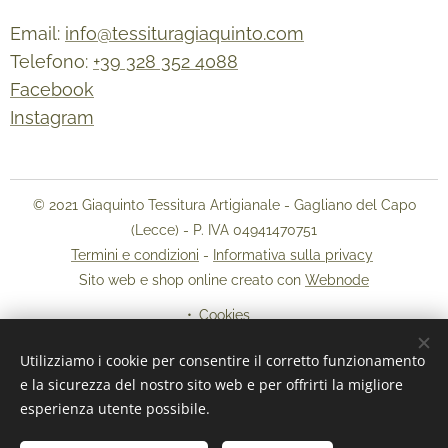
Email:
info@tessituragiaquinto.com
Telefono:
+39 328 352 4088
Facebook
Instagram
© 2021 Giaquinto Tessitura Artigianale - Gagliano del Capo
(Lecce) - P. IVA 04941470751
Termini e condizioni
-
Informativa sulla privacy
Sito web e shop online creato con
Webnode
Cookies
Utilizziamo i cookie per consentire il corretto funzionamento
Lingue
e la sicurezza del nostro sito web e per offrirti la migliore
Italiano
English
esperienza utente possibile.