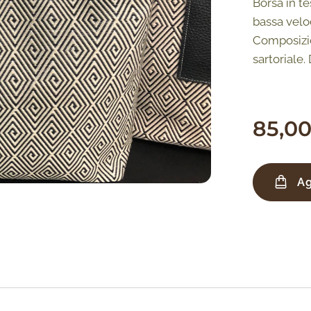
Borsa in te
bassa velo
Composizio
sartoriale.
85,0
Ag