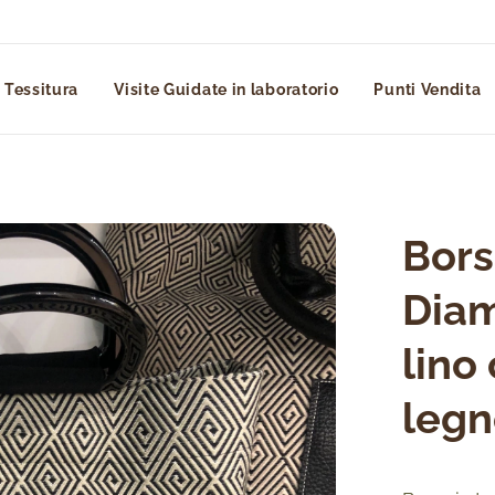
 Tessitura
Visite Guidate in laboratorio
Punti Vendita
Bor
Diam
lino
legn