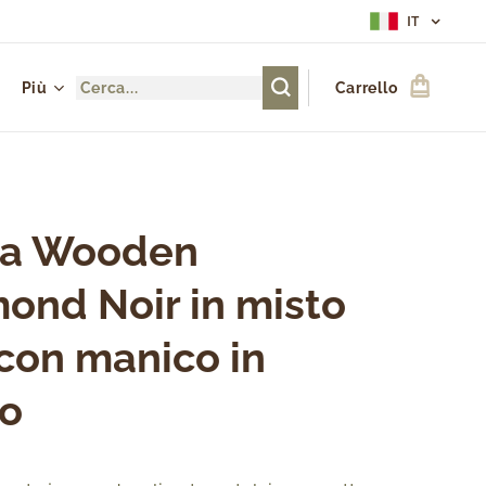
IT
Più
Carrello
sa Wooden
ond Noir in misto
 con manico in
o