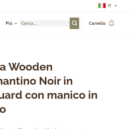
IT
Più
Carrello
sa Wooden
antino Noir in
uard con manico in
o