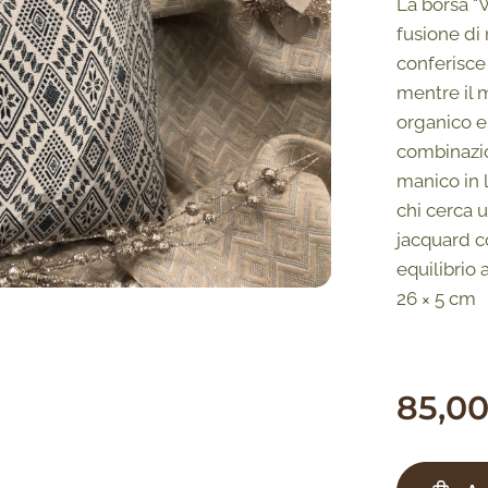
La borsa "
fusione di 
conferisce
mentre il 
organico e 
combinazio
manico in l
chi cerca 
jacquard c
equilibrio
26 × 5 cm
85,0