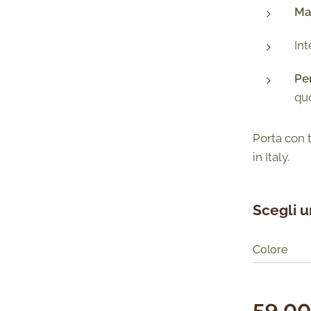
Man
In
Per
qu
Porta con t
in Italy.
Scegli u
Colore