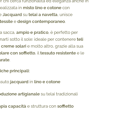
r chi cerca funzionalità ed eleganza anche in
ealizzata in
misto lino e cotone
con
ne
Jacquard
su
telai a navetta
, unisce
tessile
e
design contemporaneo
.
 a sacca,
ampio e pratico
, è perfetto per
rti sotto il sole: ideale per contenere
teli
, creme solari
e molto altro, grazie alla sua
lare con soffietto
, il
tessuto resistente
e le
curate
.
iche principali:
ssuto
jacquard
in
lino e cotone
oduzione artigianale
su telai tradizionali
pia capacità
e struttura con
soffietto