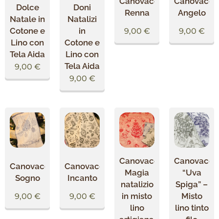
Canovaccio
Canovacci
Dolce
Doni
Renna
Angelo
Natale in
Natalizi
Cotone e
in
9,00
€
9,00
€
Lino con
Cotone e
Tela Aida
Lino con
Tela Aida
9,00
€
9,00
€
Canovaccio
Canovacci
Canovaccio
Canovaccio
Magia
“Uva
Sogno
Incanto
natalizio
Spiga” –
in misto
Misto
9,00
€
9,00
€
lino
lino tinto