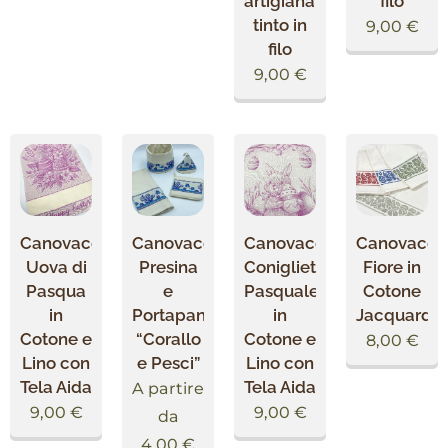
artigianale
filo
tinto in
9,00
€
filo
9,00
€
Canovaccio
Canovaccio,
Canovaccio
Canovacci
Uova di
Presina
Coniglietto
Fiore in
Pasqua
e
Pasquale
Cotone
in
Portapane
in
Jacquard
Cotone e
“Corallo
Cotone e
8,00
€
Lino con
e Pesci”
Lino con
Tela Aida
Tela Aida
A partire
9,00
€
9,00
€
da
4,00
€