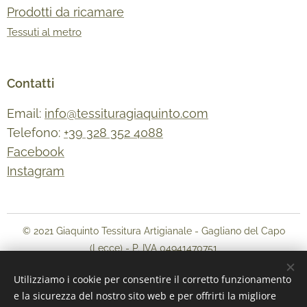
Prodotti da ricamare
Tessuti al metro
Contatti
Email:
info@tessituragiaquinto.com
Telefono:
+39 328 352 4088
Facebook
Instagram
© 2021 Giaquinto Tessitura Artigianale - Gagliano del Capo
(Lecce) - P. IVA 04941470751
Termini e condizioni
-
Informativa sulla privacy
Utilizziamo i cookie per consentire il corretto funzionamento
Sito web e shop online creato con
Webnode
e la sicurezza del nostro sito web e per offrirti la migliore
Cookies