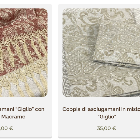
mani “Giglio” con
Coppia di asciugamani in misto
a Macramé
“Giglio”
,00
€
35,00
€