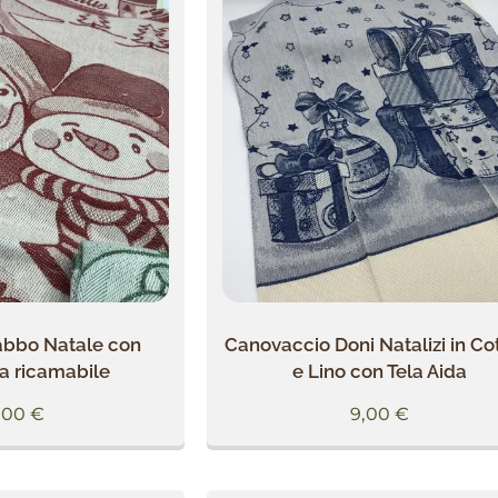
abbo Natale con
Canovaccio Doni Natalizi in C
da ricamabile
e Lino con Tela Aida
,00
€
9,00
€