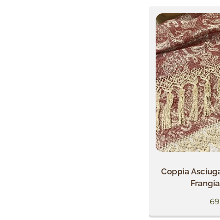
Coppia Asciuga
Frangi
69